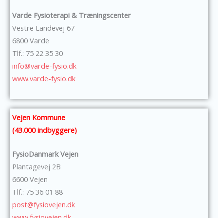
Varde Fysioterapi & Træningscenter
Vestre Landevej 67
6800 Varde
Tlf.: 75 22 35 30
info@varde-fysio.dk
www.varde-fysio.dk
Vejen Kommune
(43.000 indbyggere)
FysioDanmark Vejen
Plantagevej 2B
6600 Vejen
Tlf.: 75 36 01 88
post@fysiovejen.dk
www.fysiovejen.dk