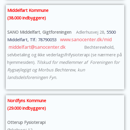
Middelfart Kommune
(38.000 indbyggere)
SANO Middelfart
,
Gigtforeningen
Adlerhusvej 28,
5500
www.sanocenter.dk/mid
Middelfart, Tlf.: 78790053
middelfart@sanocenter.dk
Bechterewhold,
selvbetaling og ikke vederlagsfrifysioterapi (se nærmere på
hjemmesiden).
Tilskud for medlemmer af Foreningen for
Rygsøjlegigt og Morbus Bechterew, kun
landsdelsforeningen Fyn.
Nordfyns Kommune
(29.000 indbyggere)
Otterup Fysioterapi
Ørkebyvej 12