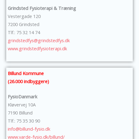
Grindsted Fysioterapi & Træning
Vestergade 120
7200 Grindsted
Tlf.: 75 32 14 74
grindstedfys@grindstedfys.dk
www.grindstedfysioterapi.dk
Billund Kommune
(26.000 indbyggere)
FysioDanmark
Kløvervej 10A
7190 Billund
Tlf.: 75 35 30 90
info@billund-fysio.dk
www.varde-fysio.dk/billund/